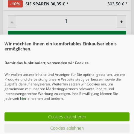
-10%
SIE SPAREN 30,35 € *
303,50 € *
-
+
In den
Warenkorb
Wir möchten Ihnen ein komfortables Einkaufserlebnis
ermöglichen.
Preise inkl. gesetzlicher MwSt.
zzgl. Versandkosten
Damit das funktioniert, verwenden wir Cookies.
Merken
Wir wollen unsere Inhalte und Anzeigen für Sie optimal gestalten, unsere
Produkte und die Leistung unsere Website stetig verbessern sowie die
Beschreibung
Zugriffe darauf analysieren. Weiterhin setzen wir Cookies ein, um
gemeinsam mit unseren Marketingpartnern relevante Inhalte und
Unser modulares Gabionensystem vereint Funktionalität,
interessengerechte Werbung zu zeigen. Ihre Einwilligung können Sie
Ästhetik und maximale Flexibilität. Dank...
mehr
jederzeit
hier
einsehen und ändern.
Ähnliche Artikel
Cookies akzeptieren
Cookies ablehnen