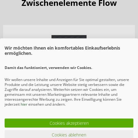
Zwischenelemente Flow
Wir möchten Ihnen ein komfortables Einkaufserlebnis
ermöglichen.
Damit das funktioniert, verwenden wir Cookies.
Wir wollen unsere Inhalte und Anzeigen für Sie optimal gestalten, unsere
Produkte und die Leistung unsere Website stetig verbessern sowie die
Zugriffe darauf analysieren. Weiterhin setzen wir Cookies ein, um
gemeinsam mit unseren Marketingpartnern relevante Inhalte und
Flow Rechteck Anthrazit 120x180cm
interessengerechte Werbung zu zeigen. Ihre Einwilligung können Sie
jederzeit
hier
einsehen und ändern.
Modernes 3D-Design-Element mit zwei unterschiedlichen Seiten. Eine
Seite ist konkav, die andere Seite konvex gewölbt.
323,10 € *
Cookies akzeptieren
Cookies ablehnen