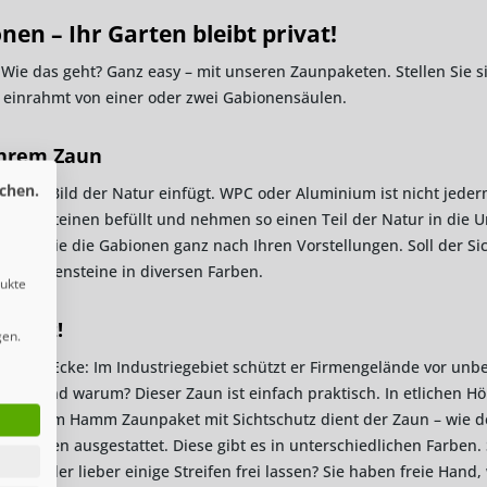
en – Ihr Garten bleibt privat!
Wie das geht? Ganz easy – mit unseren Zaunpaketen. Stellen Sie
einrahmt von einer oder zwei Gabionensäulen.
Ihrem Zaun
chen.
t in das Bild der Natur einfügt. WPC oder Aluminium ist nicht jed
h mit Steinen befüllt und nehmen so einen Teil der Natur in die
efüllen Sie die Gabionen ganz nach Ihren Vorstellungen. Soll der Si
 Gabionensteine in diversen Farben.
dukte
schutz!
gen.
 jeder Ecke: Im Industriegebiet schützt er Firmengelände vor unb
gen. Und warum? Dieser Zaun ist einfach praktisch. In etlichen Höh
 unserem Hamm Zaunpaket mit Sichtschutz dient der Zaun – wie der 
streifen ausgestattet. Diese gibt es in unterschiedlichen Farben.
en oder lieber einige Streifen frei lassen? Sie haben freie Hand, 