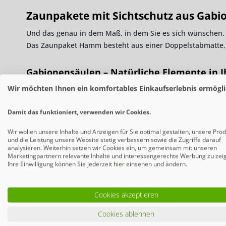
Zaunpakete mit Sichtschutz aus Gabion
Und das genau in dem Maß, in dem Sie es sich wünschen. 
Das Zaunpaket Hamm besteht aus einer Doppelstabmatte, 
Gabionensäulen – Natürliche Elemente in 
Wir möchten Ihnen ein komfortables Einkaufserlebnis ermögli
Vielen graut es vor einem künstlichen Zaun, der sich nich
Gabionensäule perfekt. Die Gabionensäulen werden einfac
Damit das funktioniert, verwenden wir Cookies.
den Säulen? Lassen Sie Ihrer Kreativität freien Lauf und b
passen? Kein Problem. In unserem Online-Shop finden Sie
Wir wollen unsere Inhalte und Anzeigen für Sie optimal gestalten, unsere Pro
und die Leistung unsere Website stetig verbessern sowie die Zugriffe darauf
analysieren. Weiterhin setzen wir Cookies ein, um gemeinsam mit unseren
Doppelstabmatten können jetzt auch Sicht
Marketingpartnern relevante Inhalte und interessengerechte Werbung zu zei
Ihre Einwilligung können Sie jederzeit
hier
einsehen und ändern.
Den typischen
Doppelstabmattenzaun
sieht man in nahezu
und auch Besitzer privater Gärten können da nicht Nein sa
eine einfache Umzäunung benötigt. Aber nicht nur das! In
Cookies akzeptieren
unserem Zaunpaket ist die Doppelstabmatte mit Sichtschutz
Cookies ablehnen
anpassbar. Möchten Sie den kompletten Zaun damit ausstatt