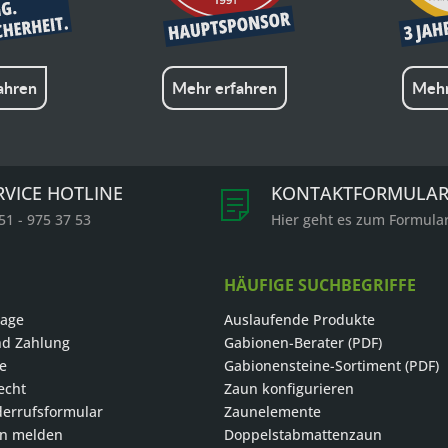
ahren
Mehr erfahren
Mehr
RVICE HOTLINE
KONTAKTFORMULA
51 - 975 37 53
Hier geht es zum Formula
HÄUFIGE SUCHBEGRIFFE
rage
Auslaufende Produkte
nd Zahlung
Gabionen-Berater (PDF)
le
Gabionensteine-Sortiment (PDF)
echt
Zaun konfigurieren
errufsformular
Zaunelemente
on melden
Doppelstabmattenzaun