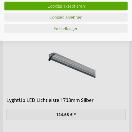
Cookies akzeptieren
LyghtUp LED Starter Set WPC/ALU Leiste
Cookies ablehnen
197,55 € *
Einstellungen
LyghtUp LED Lichtleiste 1733mm Silber
124,65 € *