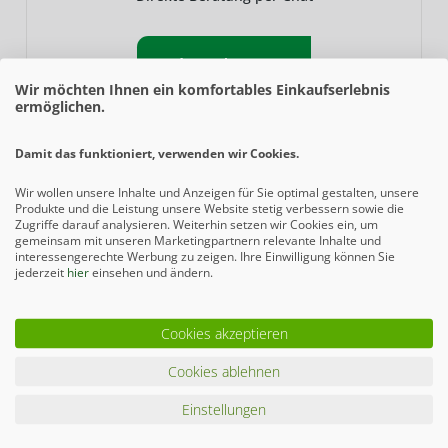
Jetzt chatten
Wir möchten Ihnen ein komfortables Einkaufserlebnis
ermöglichen.
Damit das funktioniert, verwenden wir Cookies.
Wir wollen unsere Inhalte und Anzeigen für Sie optimal gestalten, unsere
Produkte und die Leistung unsere Website stetig verbessern sowie die
WHATSAPP
Zugriffe darauf analysieren. Weiterhin setzen wir Cookies ein, um
gemeinsam mit unseren Marketingpartnern relevante Inhalte und
+49 (0) 29 51 93 76 524
interessengerechte Werbung zu zeigen. Ihre Einwilligung können Sie
jederzeit
hier
einsehen und ändern.
Jetzt schreiben
Cookies akzeptieren
Cookies ablehnen
Einstellungen