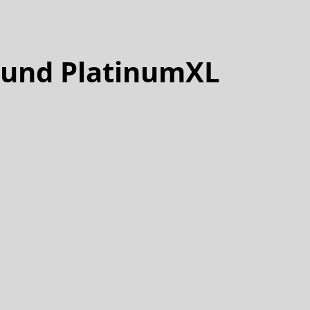
m und PlatinumXL