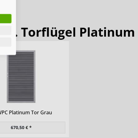
flg. Torflügel Platinu
PC Platinum Tor Grau
670,50 € *