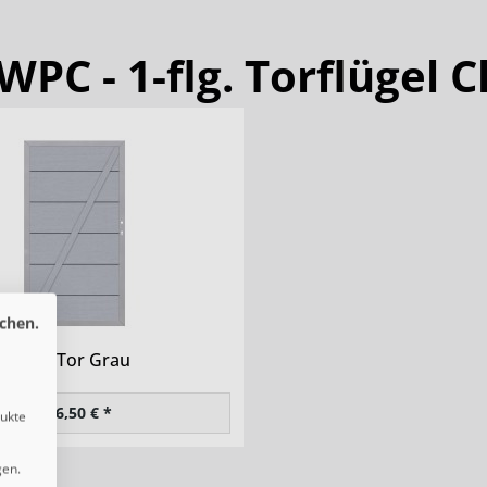
PC - 1-flg. Torflügel C
chen.
PC XL Tor Grau
616,50 € *
dukte
gen.