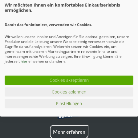
Wir möchten Ihnen ein komfortables Einkaufserlebnis
Beschreibung
ermöglichen.
Beim robusten SYSTEM WPC PLATINUM Tor sind 6 Profile in
einem umlaufenden Metallrahmen fixiert....
mehr
Damit das funktioniert, verwenden wir Cookies.
Ähnliche Artikel
Wir wollen unsere Inhalte und Anzeigen für Sie optimal gestalten, unsere
Produkte und die Leistung unsere Website stetig verbessern sowie die
Zugriffe darauf analysieren. Weiterhin setzen wir Cookies ein, um
gemeinsam mit unseren Marketingpartnern relevante Inhalte und
interessengerechte Werbung zu zeigen. Ihre Einwilligung können Sie
jederzeit
hier
einsehen und ändern.
Cookies akzeptieren
Cookies ablehnen
Einstellungen
Mehr erfahren