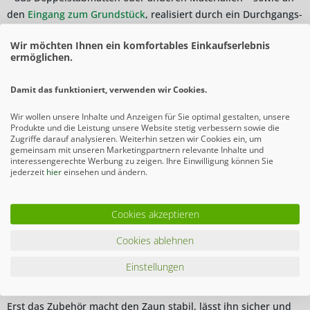
den
Eingang zum Grundstück
, realisiert durch ein Durchgangs-
oder Einfahrtstor. Oder vielleicht sogar beides. Was dabei
Wir möchten Ihnen ein komfortables Einkaufserlebnis
häufig vergessen wird oder unbeachtet bleibt, ist das Zubehör.
ermöglichen.
Zubehör für Tor und Zaun sorgt für die notwendige Stabilität,
Sicherheit und mehr. Häufig sind es gerade diese kleinen
Damit das funktioniert, verwenden wir Cookies.
Elemente, die für eine lange Lebenszeit der Umzäunung
ausgewechselt werden müssen, da sie regelmäßig hoher
Wir wollen unsere Inhalte und Anzeigen für Sie optimal gestalten, unsere
Produkte und die Leistung unsere Website stetig verbessern sowie die
Belastung standhalten müssen.
Zugriffe darauf analysieren. Weiterhin setzen wir Cookies ein, um
gemeinsam mit unseren Marketingpartnern relevante Inhalte und
In diesem Bereich erhalten Sie unser vielfältiges Zubehör rund
interessengerechte Werbung zu zeigen. Ihre Einwilligung können Sie
jederzeit
hier
einsehen und ändern.
um unsere Tore. Wenn Sie stattdessen auf der Suche nach
Zubehör für Zäune wie Pfosten und Ähnlichem sind, dann
schauen Sie gerne bei unseren
Zusatzartikeln für Zaunanlagen
Cookies akzeptieren
vorbei.
Cookies ablehnen
Hochwertiges Tor-Zubehör für lange
Einstellungen
Lebenszeit
Erst das Zubehör macht den Zaun stabil, lässt ihn sicher und