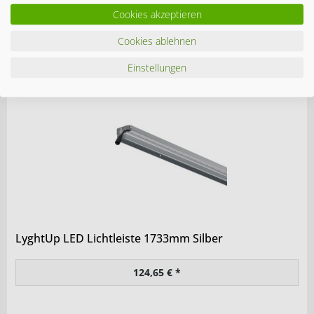
Cookies akzeptieren
LyghtUp LED Starter Set WPC/ALU Leiste
Cookies ablehnen
197,55 € *
Einstellungen
LyghtUp LED Lichtleiste 1733mm Silber
124,65 € *