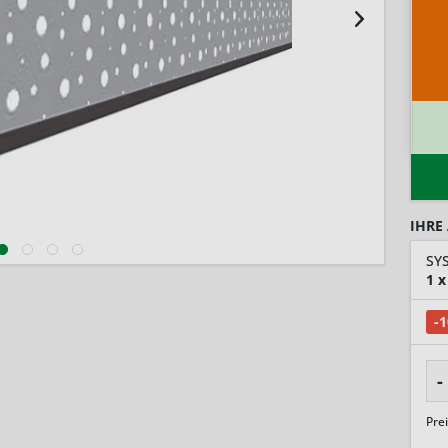
IHRE
SY
1
x
-
-
Pre