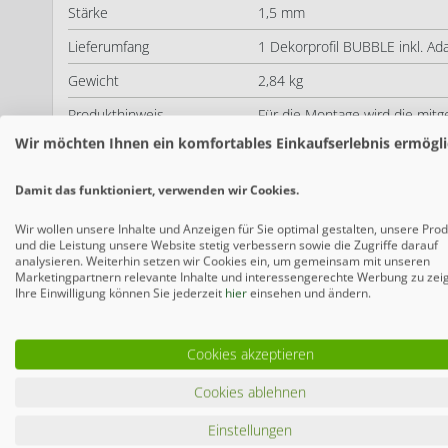
Stärke
1,5 mm
Lieferumfang
1 Dekorprofil BUBBLE inkl. Ada
Gewicht
2,84 kg
Produkthinweis
Für die Montage wird die mitge
bei Bestellung angeben.
Wir möchten Ihnen ein komfortables Einkaufserlebnis ermögli
Deine Vorteile bei Gartenzaun24.de
Damit das funktioniert, verwenden wir Cookies.
Individuelle Beratung
Wir unterstützen Sie von Anfa
Konfiguratoren und einem pers
Wir wollen unsere Inhalte und Anzeigen für Sie optimal gestalten, unsere Pro
über unseren Service bis zur F
und die Leistung unsere Website stetig verbessern sowie die Zugriffe darauf
individuelle Beratung!
analysieren. Weiterhin setzen wir Cookies ein, um gemeinsam mit unseren
Marketingpartnern relevante Inhalte und interessengerechte Werbung zu zei
Variationsmöglichkeiten
Die
System Zäune
sind sehr be
Ihre Einwilligung können Sie jederzeit
hier
einsehen und ändern.
Witterungsbeständigkeit, Langl
individuell an jedes Grundstüc
Kombination der unterschiedl
Sichtschutz finden Sie bei u
Cookies akzeptieren
Individuelle Gestaltung
Durch moderne
Zwischenele
Cookies ablehnen
Handschrift verleihen und ein
Unterbrechungen lockern Sie 
Einstellungen
bestimmte Bereiche in Ihrem 