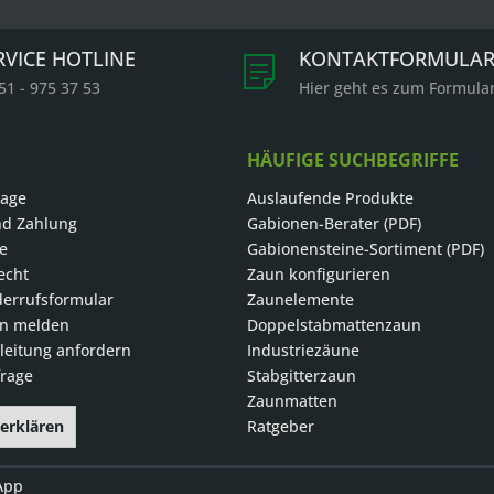
RVICE HOTLINE
KONTAKTFORMULA
51 - 975 37 53
Hier geht es zum Formula
HÄUFIGE SUCHBEGRIFFE
rage
Auslaufende Produkte
nd Zahlung
Gabionen-Berater (PDF)
le
Gabionensteine-Sortiment (PDF)
echt
Zaun konfigurieren
errufsformular
Zaunelemente
on melden
Doppelstabmattenzaun
eitung anfordern
Industriezäune
rage
Stabgitterzaun
Zaunmatten
 erklären
Ratgeber
App