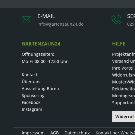
E-MAIL
SE
info@gartenzaun24.de
029
GARTENZAUN24
HILFE
Öffnungszeiten:
Projektanf
Versand u
Mo-Fr 08:00 -17:00 Uhr
Ihre Vortei
Kontakt
Widerrufsr
Über uns
Muster-Wid
Ausstellung Büren
Reklamati
Sponsoring
Montageanl
Facebook
Supportanf
Instagram
Widerruf
Impressum
AGB
Datenschutz
Kontakt per Whats