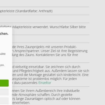
pterleiste (Standardfarbe: Anthrazit)
lieferte Adapterleiste verwendet. Wunschfarbe Silber bitte
chen.
ng bis Ende Ihres Zaunprojekts mit unseren Produkt-
önlichen Ansprechpartner. Unser Ziel ist Ihre Begeisterung
dukte
ertigstellung des Zauns. Kontaktieren Sie uns für Ihre
gen.
liebt und vielseitig einsetzbar. Sie zeichnen sich durch
ebigkeit und Pflegeleichtigkeit aus. Außerdem lassen sie sich
k anpassen und die Montage gestaltet sich kinderleicht. Eine
ichen Zaunsysteme ist problemlos möglich. Für jeden
ns auch ein dazu passendes
Einzeltor
mente
können Sie Ihrem Außenbereich Ihre individuelle
e einladende Atmosphäre schaffen. Durch gezielte
besonders lange Zaunanlagen optisch auf oder können
Garten hervorheben.