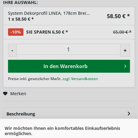
IHRE AUSWAHL:
System Dekorprofil LINEA, 178cm Breite, Silber
58.50
€ *
1
x
58,50
€ *
-10%
SIE SPAREN 6,50 € *
65,00 € *
-
+
In den
Warenkorb
Preise inkl. gesetzlicher MwSt.
zzgl. Versandkosten
Merken
Beschreibung
Das SYSTEM Dekorprofil LINEA in Silber ist eine stilvolle
Wir möchten Ihnen ein komfortables Einkaufserlebnis
Ergänzung für Ihre...
mehr
ermöglichen.