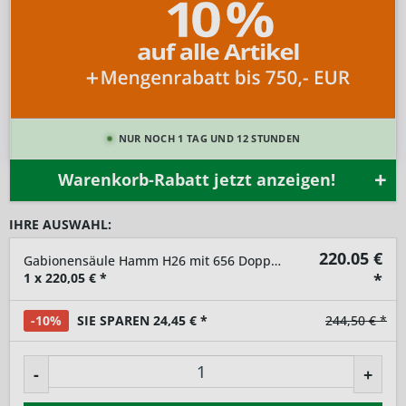
NUR NOCH 1 TAG UND 12 STUNDEN
Warenkorb-Rabatt jetzt anzeigen!
IHRE AUSWAHL:
220.05
€
Gabionensäule Hamm H26 mit 656 Doppelstabmatte Grundelement
1
x
220,05
€ *
*
-10%
SIE SPAREN 24,45 € *
244,50 € *
-
+