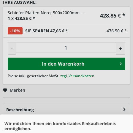
IHRE AUSWAHL:
Schiefer Platten Nero, 500x2000mm (BxH)
428.85
€ *
1
x
428,85
€ *
-10%
SIE SPAREN 47,65 € *
476,50 € *
-
+
In den
Warenkorb
Preise inkl. gesetzlicher MwSt.
zzgl. Versandkosten
Merken
Beschreibung
Die Steinstelen können auf einem Metall- oder Betonsockel
Wir möchten Ihnen ein komfortables Einkaufserlebnis
platziert oder direkt...
mehr
ermöglichen.