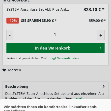
IHRE AUSWAHL:
323.10
€ *
SYSTEM Anschluss-Set ALU Plus Anthrazit
-10%
SIE SPAREN 35,90 € *
359,00 € *
-
+
In den
Warenkorb
Preise inkl. gesetzlicher MwSt.
zzgl. Versandkosten
Merken
Beschreibung
Das SYSTEM Zaun-Anschluss-Set besteht aus einzelnen Alu-
Profilen und den Abschlussleisten. Dem...
mehr
Wir möchten Ihnen ein komfortables Einkaufserlebnis
Zubehör
2