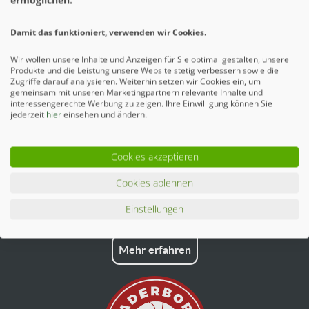
ermöglichen.
Damit das funktioniert, verwenden wir Cookies.
Ähnliche Artikel
Wir wollen unsere Inhalte und Anzeigen für Sie optimal gestalten, unsere
Produkte und die Leistung unsere Website stetig verbessern sowie die
Zugriffe darauf analysieren. Weiterhin setzen wir Cookies ein, um
gemeinsam mit unseren Marketingpartnern relevante Inhalte und
interessengerechte Werbung zu zeigen. Ihre Einwilligung können Sie
jederzeit
hier
einsehen und ändern.
Cookies akzeptieren
Cookies ablehnen
Einstellungen
Mehr erfahren