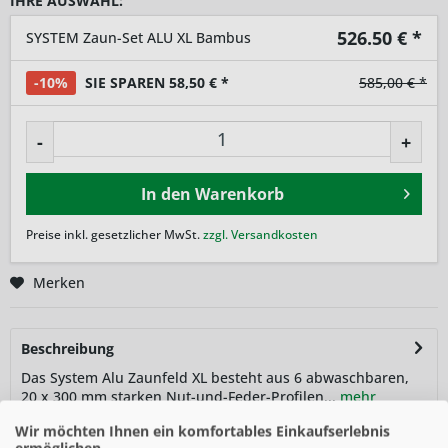
IHRE AUSWAHL:
526.50
€ *
SYSTEM Zaun-Set ALU XL Bambus
-10%
SIE SPAREN 58,50 € *
585,00 € *
-
+
In den
Warenkorb
Preise inkl. gesetzlicher MwSt.
zzgl. Versandkosten
Merken
Beschreibung
Das System Alu Zaunfeld XL besteht aus 6 abwaschbaren,
20 x 300 mm starken Nut-und-Feder-Profilen...
mehr
Wir möchten Ihnen ein komfortables Einkaufserlebnis
Zubehör
2