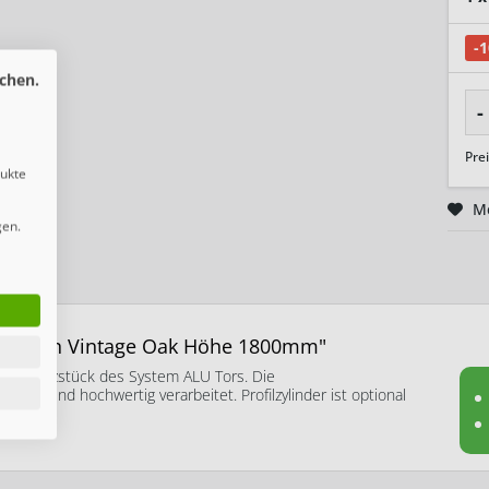
-
chen.
-
Pre
dukte
M
gen.
r-Set in Vintage Oak Höhe 1800mm"
d das Herzstück des System ALU Tors. Die
big und hochwertig verarbeitet. Profilzylinder ist optional