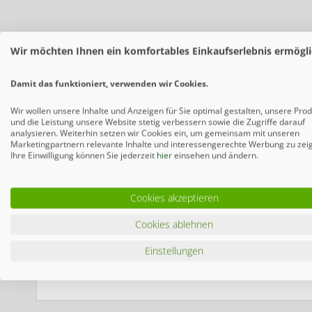
Wir möchten Ihnen ein komfortables Einkaufserlebnis ermögli
Damit das funktioniert, verwenden wir Cookies.
Wir wollen unsere Inhalte und Anzeigen für Sie optimal gestalten, unsere Pro
und die Leistung unsere Website stetig verbessern sowie die Zugriffe darauf
analysieren. Weiterhin setzen wir Cookies ein, um gemeinsam mit unseren
Marketingpartnern relevante Inhalte und interessengerechte Werbung zu zei
Ihre Einwilligung können Sie jederzeit
hier
einsehen und ändern.
Beschreibung
Cookies akzeptieren
Produktinformationen "SYSTEM ALU PLUS To
Cookies ablehnen
Zwölf in einem umlaufenden Rahmen fixierte Aluprofile, sin
Einstellungen
pulverbeschichteten Aluminium-Elemente sind besonders langle
erhältlich (Artikelnummer 2550).