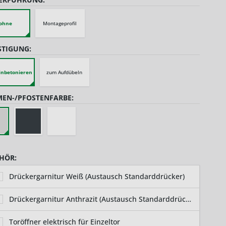
ohne
Montageprofil
STIGUNG:
inbetonieren
zum Aufdübeln
EN-/PFOSTENFARBE:
HÖR:
Drückergarnitur Weiß (Austausch Standarddrücker)
Drückergarnitur Anthrazit (Austausch Standarddrücker)
Toröffner elektrisch für Einzeltor