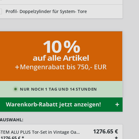
Profil- Doppelzylinder für System- Tore
NUR NOCH 1 TAG UND 14 STUNDEN
Warenkorb-Rabatt jetzt anzeigen!
 AUSWAHL:
1276.65
€
SYSTEM ALU PLUS Tor-Set in Vintage Oak Höhe 1800mm
1276,65
€ *
*