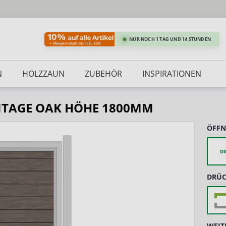
NUR NOCH 1 TAG UND 14 STUNDEN
N
HOLZZAUN
ZUBEHÖR
INSPIRATIONEN
INTAGE OAK HÖHE 1800MM
ÖFFN
DI
DRÜC
WEIT