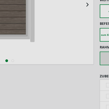
BEFE
zum E
RAHM
ZUBE