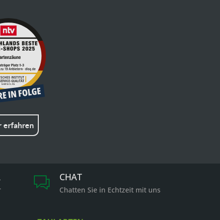
 erfahren
R
CHAT
r
Chatten Sie in Echtzeit mit uns