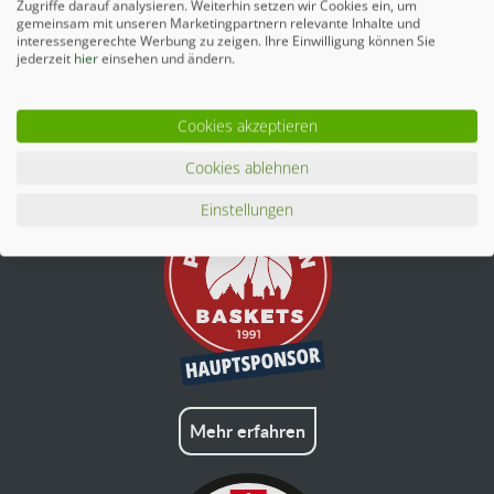
Zugriffe darauf analysieren. Weiterhin setzen wir Cookies ein, um
gemeinsam mit unseren Marketingpartnern relevante Inhalte und
interessengerechte Werbung zu zeigen. Ihre Einwilligung können Sie
jederzeit
hier
einsehen und ändern.
Cookies akzeptieren
Mehr erfahren
Cookies ablehnen
Einstellungen
Mehr erfahren