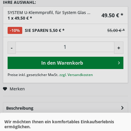
IHRE AUSWAHL:
SYSTEM U-Klemmprofil, für System Glas und Board anthrazit
49.50
€ *
1
x
49,50
€ *
-10%
SIE SPAREN 5,50 € *
55,00 € *
-
+
In den
Warenkorb
Preise inkl. gesetzlicher MwSt.
zzgl. Versandkosten
Merken
Beschreibung
Mit den U-Klemmprofilen können SYSTEM Zaunfelder aus
Wir möchten Ihnen ein komfortables Einkaufserlebnis
Glas und ACP direkt an unsere...
mehr
ermöglichen.