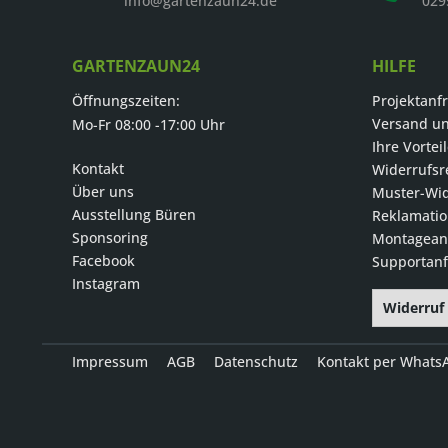
info@gartenzaun24.de
029
GARTENZAUN24
HILFE
Öffnungszeiten:
Projektanf
Versand u
Mo-Fr 08:00 -17:00 Uhr
Ihre Vortei
Kontakt
Widerrufsr
Über uns
Muster-Wid
Ausstellung Büren
Reklamati
Sponsoring
Montageanl
Facebook
Supportanf
Instagram
Widerruf
Impressum
AGB
Datenschutz
Kontakt per Whats