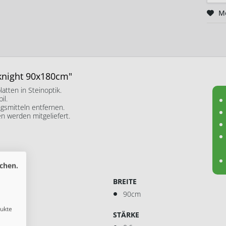
M
knight 90x180cm"
tten in Steinoptik.
il.
gsmitteln entfernen.
 werden mitgeliefert.
chen.
BREITE
90cm
dukte
STÄRKE