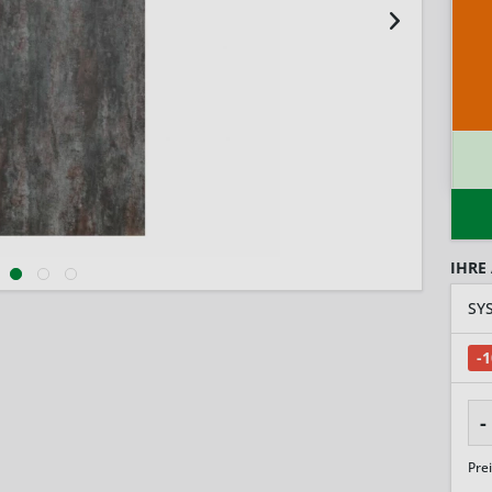
IHRE
-
-
Pre