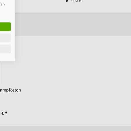
0,6cm
gen.
emmpfosten
 € *