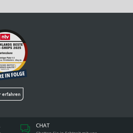
 erfahren
R
CHAT