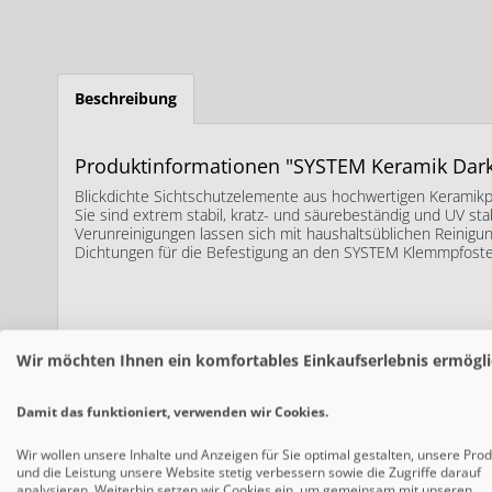
Beschreibung
Produktinformationen "SYSTEM Keramik Dar
Blickdichte Sichtschutzelemente aus hochwertigen Keramikpla
Sie sind extrem stabil, kratz- und säurebeständig und UV stab
Verunreinigungen lassen sich mit haushaltsüblichen Reinigun
Dichtungen für die Befestigung an den SYSTEM Klemmpfosten
Wir möchten Ihnen ein komfortables Einkaufserlebnis ermögli
MATERIAL
Damit das funktioniert, verwenden wir Cookies.
Keramikplatte 6 mm
Wir wollen unsere Inhalte und Anzeigen für Sie optimal gestalten, unsere Pro
HÖHE
und die Leistung unsere Website stetig verbessern sowie die Zugriffe darauf
analysieren. Weiterhin setzen wir Cookies ein, um gemeinsam mit unseren