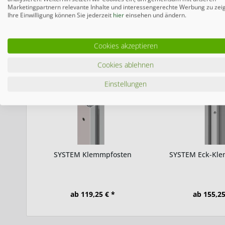
180cm
Marketingpartnern relevante Inhalte und interessengerechte Werbung zu zei
Ihre Einwilligung können Sie jederzeit
hier
einsehen und ändern.
Cookies akzeptieren
Zubehör
2
Ähnliche Artikel
Cookies ablehnen
Einstellungen
SYSTEM Klemmpfosten
SYSTEM Eck-Kl
ab 119,25 € *
ab 155,25