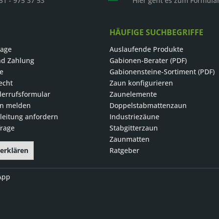
51 - 975 37 53
Hier geht es zum Formula
HÄUFIGE SUCHBEGRIFFE
rage
Auslaufende Produkte
nd Zahlung
Gabionen-Berater (PDF)
le
Gabionensteine-Sortiment (PDF)
echt
Zaun konfigurieren
errufsformular
Zaunelemente
on melden
Doppelstabmattenzaun
eitung anfordern
Industriezäune
rage
Stabgitterzaun
Zaunmatten
 erklären
Ratgeber
App