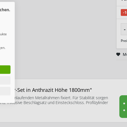
chen.
-
-
dukte
Pre
gen.
M
M Tor-Set in Anthrazit Höhe 1800mm"
dem umlaufenden Metallrahmen fixiert. Für Stabilität sorgen
d. Inklusive Beschlagsatz und Einsteckschloss. Profilzylinder