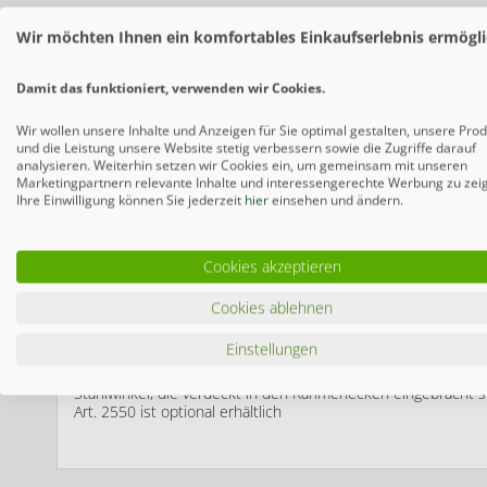
Wir möchten Ihnen ein komfortables Einkaufserlebnis ermögli
Damit das funktioniert, verwenden wir Cookies.
Wir wollen unsere Inhalte und Anzeigen für Sie optimal gestalten, unsere Pro
und die Leistung unsere Website stetig verbessern sowie die Zugriffe darauf
analysieren. Weiterhin setzen wir Cookies ein, um gemeinsam mit unseren
Marketingpartnern relevante Inhalte und interessengerechte Werbung zu zei
Ihre Einwilligung können Sie jederzeit
hier
einsehen und ändern.
Cookies akzeptieren
Beschreibung
Cookies ablehnen
Produktinformationen "SYSTEM NEO PLATINU
Einstellungen
Beim robusten SYSTEM NEO PLATINUM Tor sind 12 Profile in 
Stahlwinkel, die verdeckt in den Rahmenecken eingebracht sin
Art. 2550 ist optional erhältlich