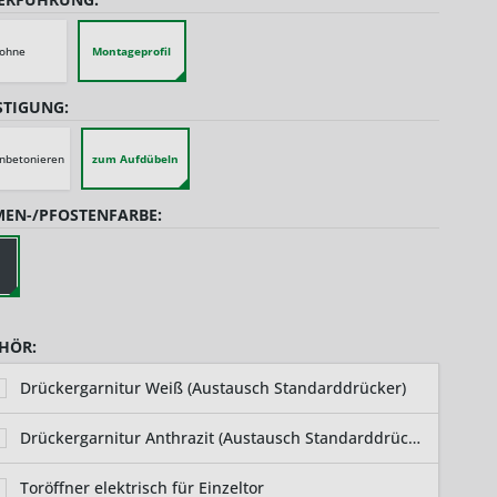
ohne
Montageprofil
STIGUNG:
nbetonieren
zum Aufdübeln
EN-/PFOSTENFARBE:
HÖR:
Drückergarnitur Weiß (Austausch Standarddrücker)
Drückergarnitur Anthrazit (Austausch Standarddrücker)
Toröffner elektrisch für Einzeltor