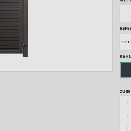
BEFE
zum Ei
RAHM
ZUBE