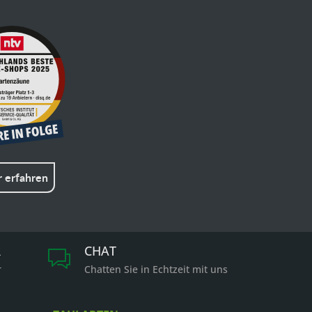
 erfahren
R
CHAT
r
Chatten Sie in Echtzeit mit uns