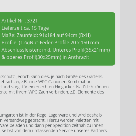
Artikel-Nr.:
3721
Lieferzeit ca. 15 Tage
Maße: Zaunfeld: 91x184 auf 94cm (BxH)
Profile: (12x)Nut-Feder-Profile 20 x 150 mm
Abschlussleisten: inkl. Unteres Profil(35x21mm)
& oberes Profil(30x25mm) in Anthrazit
htschutz, jedoch kann dies, je nach Größe des Gartens,
tet sich an, z.B. eine WPC Gabionen Kombination
nd und sorgt für einen echten Hingucker. Natürlich können
nte mit Ihrem WPC Zaun verbinden. z.B. Elemente des
mgarten ist in der Regel Lagerware und wird deshalb
en Versandweg gebracht. Hierzu werden Paletten mit
Ware beladen und dann per Spedition zeitnah zu Ihnen
ne selbst von dem umfassenden Service unseres Partners