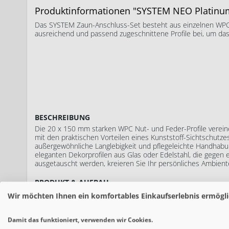
Produktinformationen "SYSTEM NEO Platinum
Das SYSTEM Zaun-Anschluss-Set besteht aus einzelnen WPC-
ausreichend und passend zugeschnittene Profile bei, um das
BESCHREIBUNG
Die 20 x 150 mm starken WPC Nut- und Feder-Profile verein
mit den praktischen Vorteilen eines Kunststoff-Sichtschutze
außergewöhnliche Langlebigkeit und pflegeleichte Handhabu
eleganten Dekorprofilen aus Glas oder Edelstahl, die gegen 
ausgetauscht werden, kreieren Sie Ihr persönliches Ambient
PRODUKT & AUFBAU
Dank des Nut- und Feder-Systems gestaltet sich die Monta
Wir möchten Ihnen ein komfortables Einkaufserlebnis ermögli
besonders einfach und unkompliziert.
Wenn Sie die Pfosten gesetzt haben, müssen Sie die Element
Pfosten einschieben. Die von Ihnen fixierten Start und End
Damit das funktioniert, verwenden wir Cookies.
Beginn und Abschluss des WPC Zauns.