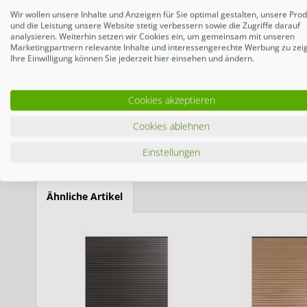
Wir wollen unsere Inhalte und Anzeigen für Sie optimal gestalten, unsere Pro
SERIE & HERSTELLER
und die Leistung unsere Website stetig verbessern sowie die Zugriffe darauf
analysieren. Weiterhin setzen wir Cookies ein, um gemeinsam mit unseren
System WPC Classic ist eine Serie von WPC-Zaun-Elementen
Marketingpartnern relevante Inhalte und interessengerechte Werbung zu zei
dienen. Die System WPC Classic Zaunelemente gibt es in den
Ihre Einwilligung können Sie jederzeit
hier
einsehen und ändern.
und Sand. Auch Tore bietet die System WPC Classic Serie, 
Brügmann Traumgarten steht für seinen Namen. Traumhaft 
sich endlich heimisch fühlen. Lockern Sie doch gerne Ihre 
Zwischenelementen aus der Serie System Glas auf. Auch die
Cookies akzeptieren
Elemente sind nicht nur besonders pflegeleicht, sondern ve
eine enorme Wertigkeit und lassen Sie damit in Ihrem Gart
Cookies ablehnen
gerne um!
Einstellungen
Ähnliche Artikel