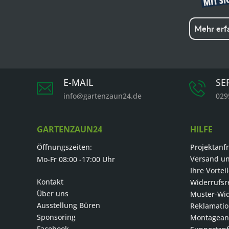
Mehr erf
E-MAIL
SE
info@gartenzaun24.de
029
GARTENZAUN24
HILFE
Öffnungszeiten:
Projektanf
Versand u
Mo-Fr 08:00 -17:00 Uhr
Ihre Vortei
Kontakt
Widerrufsr
Über uns
Muster-Wid
Ausstellung Büren
Reklamati
Sponsoring
Montageanl
Facebook