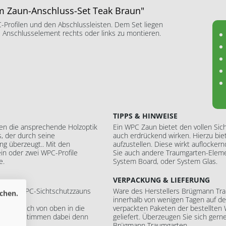
 Zaun-Anschluss-Set Teak Braun"
Profilen und den Abschlussleisten. Dem Set liegen
 Anschlusselement rechts oder links zu montieren.
TIPPS & HINWEISE
en die ansprechende Holzoptik
Ein WPC Zaun bietet den vollen Sic
s, der durch seine
auch erdrückend wirken. Hierzu bie
ng überzeugt.. Mit den
aufzustellen. Diese wirkt auflocker
ein oder zwei WPC-Profile
Sie auch andere Traumgarten-Eleme
e.
System Board, oder System Glas.
VERPACKUNG & LIEFERUNG
ge des WPC-Sichtschutzzauns
Ware des Herstellers Brügmann Trau
chen.
innerhalb von wenigen Tagen auf d
e lediglich von oben in die
verpackten Paketen der bestellten 
profile bestimmen dabei denn
geliefert. Überzeugen Sie sich ger
Brügmann Traumgarten.