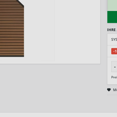
IHRE
-
-
Pre
M