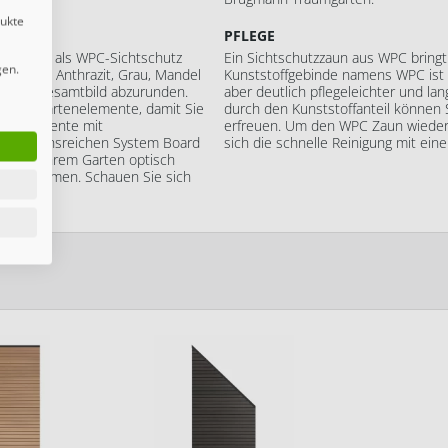
dukte
PFLEGE
, welche als WPC-Sichtschutz
Ein Sichtschutzzaun aus WPC bringt 
gen.
 Farben Anthrazit, Grau, Mandel
Kunststoffgebinde namens WPC ist 
um das Gesamtbild abzurunden.
aber deutlich pflegeleichter und lan
schön Gartenelemente, damit Sie
durch den Kunststoffanteil können 
WPC-Elemente mit
erfreuen. Um den WPC Zaun wieder i
 variationsreichen System Board
sich die schnelle Reinigung mit ein
rleihen Ihrem Garten optisch
en ankommen. Schauen Sie sich