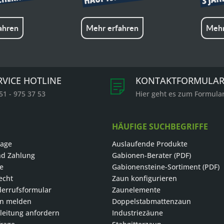
ahren
Mehr erfahren
Mehr
RVICE HOTLINE
KONTAKTFORMULA
51 - 975 37 53
Hier geht es zum Formula
HÄUFIGE SUCHBEGRIFFE
rage
Auslaufende Produkte
nd Zahlung
Gabionen-Berater (PDF)
le
Gabionensteine-Sortiment (PDF)
echt
Zaun konfigurieren
errufsformular
Zaunelemente
on melden
Doppelstabmattenzaun
eitung anfordern
Industriezäune