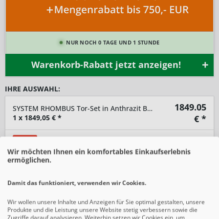
NUR NOCH 0 TAGE UND 1 STUNDE
Warenkorb-Rabatt jetzt anzeigen!
IHRE AUSWAHL:
1849.05
SYSTEM RHOMBUS Tor-Set in Anthrazit Breite 1250mm Höhe 1800mm
1
x
1849,05
€ *
€ *
-10%
SIE SPAREN 205,45 € *
2.054,50 € *
Wir möchten Ihnen ein komfortables Einkaufserlebnis
ermöglichen.
-
+
Damit das funktioniert, verwenden wir Cookies.
In den
Warenkorb
Wir wollen unsere Inhalte und Anzeigen für Sie optimal gestalten, unsere
Produkte und die Leistung unsere Website stetig verbessern sowie die
Preise inkl. gesetzlicher MwSt.
zzgl. Versandkosten
Zugriffe darauf analysieren. Weiterhin setzen wir Cookies ein, um