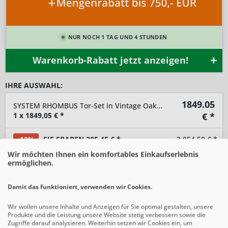
NUR NOCH 1 TAG UND 4 STUNDEN
Warenkorb-Rabatt jetzt anzeigen!
IHRE AUSWAHL:
1849.05
SYSTEM RHOMBUS Tor-Set in Vintage Oak Breite 1500mm Höhe 1800mm
1
x
1849,05
€ *
€ *
-10%
SIE SPAREN 205,45 € *
2.054,50 € *
Wir möchten Ihnen ein komfortables Einkaufserlebnis
ermöglichen.
-
+
Damit das funktioniert, verwenden wir Cookies.
In den
Warenkorb
Wir wollen unsere Inhalte und Anzeigen für Sie optimal gestalten, unsere
Produkte und die Leistung unsere Website stetig verbessern sowie die
Preise inkl. gesetzlicher MwSt.
zzgl. Versandkosten
Zugriffe darauf analysieren. Weiterhin setzen wir Cookies ein, um