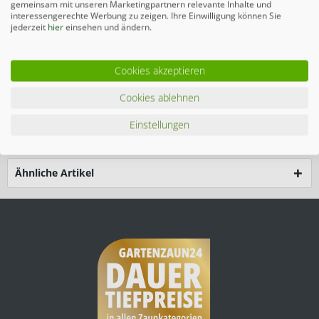
gemeinsam mit unseren Marketingpartnern relevante Inhalte und
interessengerechte Werbung zu zeigen. Ihre Einwilligung können Sie
Merken
jederzeit
hier
einsehen und ändern.
Beschreibung
Cookies akzeptieren
Das maßgefertigte SYSTEM RHOMBUS Tor-Set in Vintage
Cookies ablehnen
Oak mit einer Breite von...
mehr
Einstellungen
Zubehör
4
Ähnliche Artikel