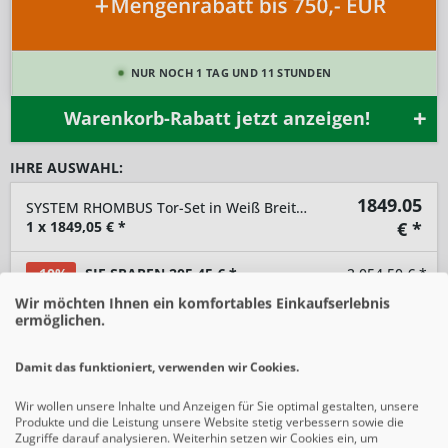
NUR NOCH 1 TAG UND 11 STUNDEN
Warenkorb-Rabatt jetzt anzeigen!
IHRE AUSWAHL:
1849.05
SYSTEM RHOMBUS Tor-Set in Weiß Breite 1250mm Höhe 1800mm
1
x
1849,05
€ *
€ *
-10%
SIE SPAREN 205,45 € *
2.054,50 € *
Wir möchten Ihnen ein komfortables Einkaufserlebnis
ermöglichen.
-
+
Damit das funktioniert, verwenden wir Cookies.
In den
Warenkorb
Wir wollen unsere Inhalte und Anzeigen für Sie optimal gestalten, unsere
Produkte und die Leistung unsere Website stetig verbessern sowie die
Preise inkl. gesetzlicher MwSt.
zzgl. Versandkosten
Zugriffe darauf analysieren. Weiterhin setzen wir Cookies ein, um