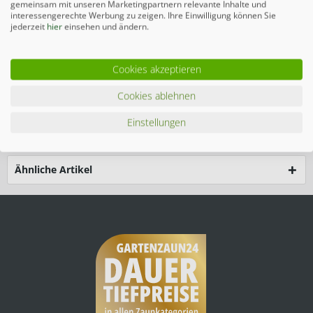
gemeinsam mit unseren Marketingpartnern relevante Inhalte und
interessengerechte Werbung zu zeigen. Ihre Einwilligung können Sie
Merken
jederzeit
hier
einsehen und ändern.
Beschreibung
Cookies akzeptieren
Das maßgefertigte SYSTEM RHOMBUS Tor-Set in Weiß mit
Cookies ablehnen
einer Breite von 1250 mm...
mehr
Einstellungen
Zubehör
4
Ähnliche Artikel