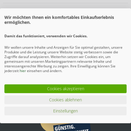
Beschreibung
Wir möchten Ihnen ein komfortables Einkaufserlebnis
ermöglichen.
Das System WPC sieht optisch sehr ansprechend und
modern aus und löst dabei alle Breiten- und...
mehr
Damit das funktioniert, verwenden wir Cookies.
Zubehör
2
Wir wollen unsere Inhalte und Anzeigen für Sie optimal gestalten, unsere
Produkte und die Leistung unsere Website stetig verbessern sowie die
Zugriffe darauf analysieren. Weiterhin setzen wir Cookies ein, um
Ähnliche Artikel
gemeinsam mit unseren Marketingpartnern relevante Inhalte und
interessengerechte Werbung zu zeigen. Ihre Einwilligung können Sie
jederzeit
hier
einsehen und ändern.
Cookies akzeptieren
Cookies ablehnen
Einstellungen