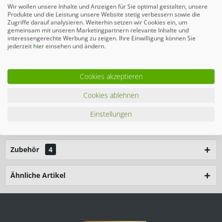
Wir wollen unsere Inhalte und Anzeigen für Sie optimal gestalten, unsere
Produkte und die Leistung unsere Website stetig verbessern sowie die
Zugriffe darauf analysieren. Weiterhin setzen wir Cookies ein, um
In den
Warenkorb
gemeinsam mit unseren Marketingpartnern relevante Inhalte und
interessengerechte Werbung zu zeigen. Ihre Einwilligung können Sie
Preise inkl. gesetzlicher MwSt.
zzgl. Versandkosten
jederzeit
hier
einsehen und ändern.
Merken
Cookies akzeptieren
Cookies ablehnen
Beschreibung
Einstellungen
Das SYSTEM WPC PLATINUM Doppeltor-Set in der
Farbe Grau bietet Ihnen...
mehr
Zubehör
4
Ähnliche Artikel