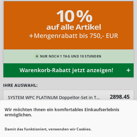
NUR NOCH 1 TAG UND 10 STUNDEN
Warenkorb-Rabatt jetzt anzeigen!
IHRE AUSWAHL:
2898.45
SYSTEM WPC PLATINUM Doppeltor-Set in Taupe-Grau Breite 3600mm Höhe 1800mm
1
x
2898,45
€ *
€ *
Wir möchten Ihnen ein komfortables Einkaufserlebnis
ermöglichen.
-10%
SIE SPAREN 322,05 € *
3.220,50 € *
Damit das funktioniert, verwenden wir Cookies.
-
+