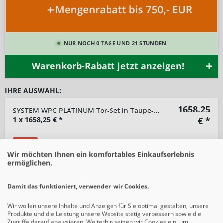
NUR NOCH 0 TAGE UND 21 STUNDEN
Warenkorb-Rabatt jetzt anzeigen!
IHRE AUSWAHL:
1658.25
SYSTEM WPC PLATINUM Tor-Set in Taupe-Grau Breite 1500mm Höhe 1800mm
1
x
1658,25
€ *
€ *
-10%
SIE SPAREN 184,25 € *
1.842,50 € *
Wir möchten Ihnen ein komfortables Einkaufserlebnis
ermöglichen.
-
+
Damit das funktioniert, verwenden wir Cookies.
In den
Warenkorb
Wir wollen unsere Inhalte und Anzeigen für Sie optimal gestalten, unsere
Produkte und die Leistung unsere Website stetig verbessern sowie die
Preise inkl. gesetzlicher MwSt.
zzgl. Versandkosten
Zugriffe darauf analysieren. Weiterhin setzen wir Cookies ein, um