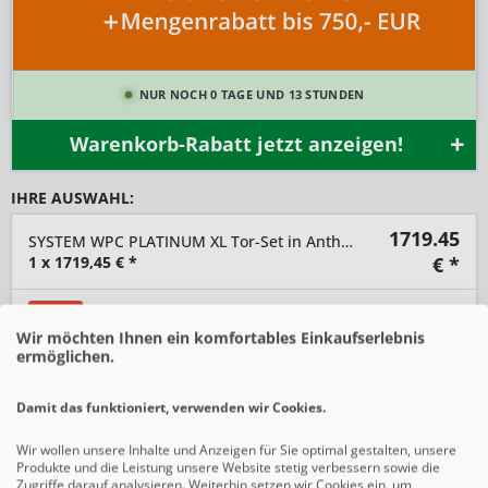
NUR NOCH 0 TAGE UND 13 STUNDEN
Warenkorb-Rabatt jetzt anzeigen!
IHRE AUSWAHL:
1719.45
SYSTEM WPC PLATINUM XL Tor-Set in Anthrazit Breite 1250mm Höhe 1800mm
1
x
1719,45
€ *
€ *
-10%
SIE SPAREN 191,05 € *
1.910,50 € *
Wir möchten Ihnen ein komfortables Einkaufserlebnis
ermöglichen.
-
+
Damit das funktioniert, verwenden wir Cookies.
In den
Warenkorb
Wir wollen unsere Inhalte und Anzeigen für Sie optimal gestalten, unsere
Produkte und die Leistung unsere Website stetig verbessern sowie die
Preise inkl. gesetzlicher MwSt.
zzgl. Versandkosten
Zugriffe darauf analysieren. Weiterhin setzen wir Cookies ein, um