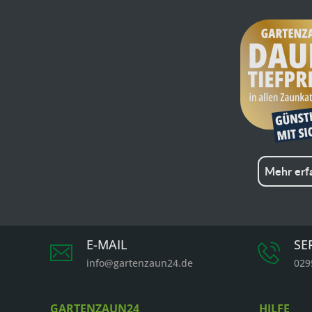
Mehr erf
E-MAIL
SE
info@gartenzaun24.de
029
GARTENZAUN24
HILFE