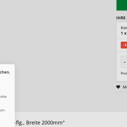
IHRE
1
x
-
-
chen.
Pre
M
dukte
gen.
/8, 2-flg., Breite 2000mm"