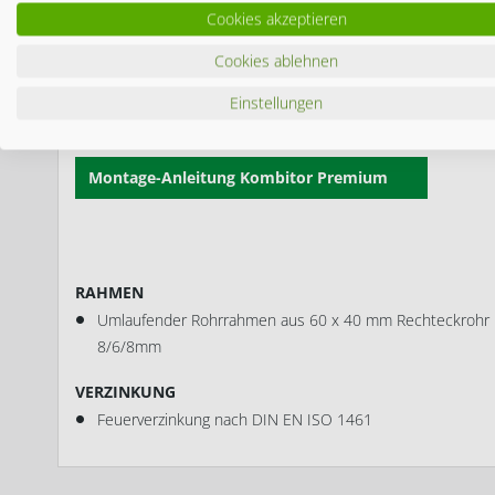
Erleben Sie Sicherheit und herausragende Qualität mit un
Cookies akzeptieren
(60x40mm) und die Doppelstab-Füllung (8/6/8mm) gewährleis
in puncto Sicherheit. Die M16 Torbänder sorgen für eine r
Cookies ablehnen
und der Anpassung an DIN links und DIN rechts Anschlag ist 
Zusätzlich ist das Tor feuerverzinkt und pulverbeschichtet
Einstellungen
bieten.
Montage-Anleitung Kombitor Premium
RAHMEN
Umlaufender Rohrrahmen aus 60 x 40 mm Rechteckrohr u
8/6/8mm
VERZINKUNG
Feuerverzinkung nach DIN EN ISO 1461