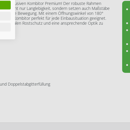
serem exklusiven Kombitor Premium! Der robuste Rahmen
ten nicht nur Langlebigkeit, sondern setzen auch Maßstäbe
eibungslose Bewegung. Mit einem Öffnungswinkel von 180°
dieses Kombitor perfekt für jede Einbausituation geeignet.
, um optimalen Rostschutz und eine ansprechende Optik zu
nd Doppelstabgitterfüllung