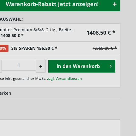
Warenkorb-Rabatt jetzt anzeigen!
 AUSWAHL:
Kombitor Premium 8/6/8, 2-flg., Breite 2000mm
1408.50
€ *
1408,50
€ *
10%
SIE SPAREN 156,50 € *
1.565,00 € *
+
In den
Warenkorb
ise inkl. gesetzlicher MwSt.
zzgl. Versandkosten
erken