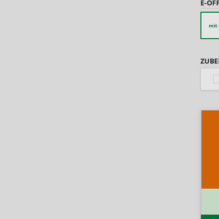
E-ÖF
mit
ZUBE