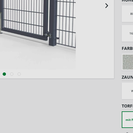
8
1
FARB
ZAUN
W
TORF
mit F