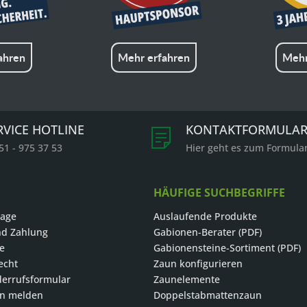
ahren
Mehr erfahren
Mehr
RVICE HOTLINE
KONTAKTFORMULA
51 - 975 37 53
Hier geht es zum Formula
HÄUFIGE SUCHBEGRIFFE
rage
Auslaufende Produkte
nd Zahlung
Gabionen-Berater (PDF)
le
Gabionensteine-Sortiment (PDF)
echt
Zaun konfigurieren
errufsformular
Zaunelemente
on melden
Doppelstabmattenzaun