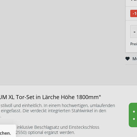
-
-
Pre
M
M XL Tor-Set in Lärche Höhe 1800mm"
ilvoll und einheitlich. In einem hochwertigen, umlaufenden
ngefasst. Die verdeckt integrierten Stahlwinkel in den
.
und wird inklusive Beschlagsatz und Einsteckschloss
(Art.-Nr. 2550) optional ergänzt werden.
chen.