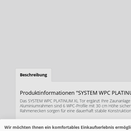
Beschreibung
Produktinformationen "SYSTEM WPC PLATINU
Das SYSTEM WPC PLATINUM XL Tor ergänzt Ihre Zaunanlage st
Aluminiumrahmen sind 6 WPC-Profile mit 30 cm Höhe sicher ei
Rahmenecken sorgen für eine dauerhaft stabile Konstruktion
Das Tor ist wahlweise DIN links oder DIN rechts montierbar 
geliefert. Für mehr Komfort kann der passende Profilzylinder 
Wir möchten Ihnen ein komfortables Einkaufserlebnis ermögli