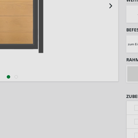
BEFE
zum Ei
RAHM
ZUBE