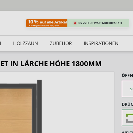
BIS 750 EUR WARENKORBRABATT
N
HOLZZAUN
ZUBEHÖR
INSPIRATIONEN
SET IN LÄRCHE HÖHE 1800MM
ÖFFN
DI
DRÜC
WEIT