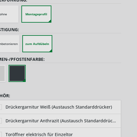
ohne
Montageprofil
STIGUNG:
nbetonieren
zum Aufdübeln
EN-/PFOSTENFARBE:
HÖR:
Drückergarnitur Weiß (Austausch Standarddrücker)
Drückergarnitur Anthrazit (Austausch Standarddrücker)
Toröffner elektrisch für Einzeltor