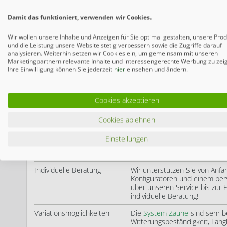
Technische Daten
Damit das funktioniert, verwenden wir Cookies.
Material Rahmen
Aluminium, pulverbeschichtet
Wir wollen unsere Inhalte und Anzeigen für Sie optimal gestalten, unsere Pro
und die Leistung unsere Website stetig verbessern sowie die Zugriffe darauf
Material Profile
WPC, 30 cm hoch
analysieren. Weiterhin setzen wir Cookies ein, um gemeinsam mit unseren
Marketingpartnern relevante Inhalte und interessengerechte Werbung zu zei
Abmessung (B x H)
98 x 180 cm
Ihre Einwilligung können Sie jederzeit
hier
einsehen und ändern.
Farbe
Lärche
Cookies akzeptieren
Lieferumfang
Torflügel mit 6 WPC-Profilen,
Produkthinweis
Das SYSTEM WPC PLATINUM XL 
Cookies ablehnen
überzeugt durch edle Optik, ho
durchgängiges Design im Gart
Einstellungen
Deine Vorteile bei Gartenzaun24.de
Individuelle Beratung
Wir unterstützen Sie von Anfa
Konfiguratoren und einem pers
über unseren Service bis zur F
individuelle Beratung!
Variationsmöglichkeiten
Die
System Zäune
sind sehr be
Witterungsbeständigkeit, Langl