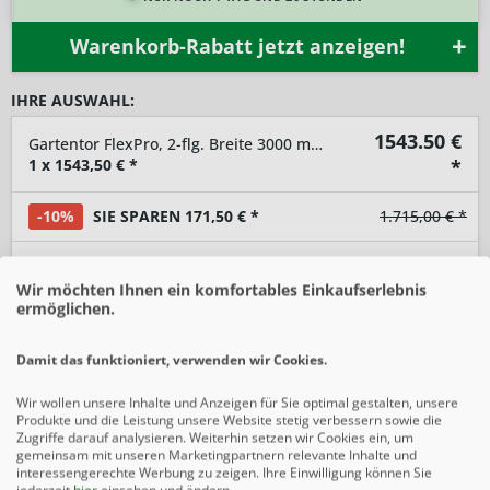
Warenkorb-Rabatt jetzt anzeigen!
IHRE AUSWAHL:
1543.50
€
Gartentor FlexPro, 2-flg. Breite 3000 mm, asymmetrisch
1
x
1543,50
€ *
*
-10%
SIE SPAREN 171,50 € *
1.715,00 € *
-
+
Wir möchten Ihnen ein komfortables Einkaufserlebnis
ermöglichen.
In den
Warenkorb
Damit das funktioniert, verwenden wir Cookies.
Preise inkl. gesetzlicher MwSt.
zzgl. Versandkosten
Wir wollen unsere Inhalte und Anzeigen für Sie optimal gestalten, unsere
Produkte und die Leistung unsere Website stetig verbessern sowie die
Merken
Zugriffe darauf analysieren. Weiterhin setzen wir Cookies ein, um
gemeinsam mit unseren Marketingpartnern relevante Inhalte und
interessengerechte Werbung zu zeigen. Ihre Einwilligung können Sie
jederzeit
hier
einsehen und ändern.