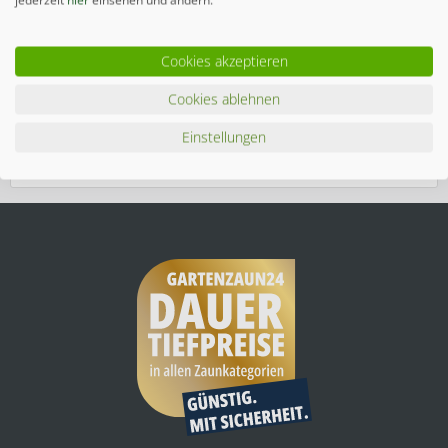
Beschreibung
Sicher. Stilvoll. Einzigartig. Entdecken Sie unsere neuen
Cookies akzeptieren
Gartentore mit blickdichter Füllung...
mehr
Cookies ablehnen
Zubehör
3
Einstellungen
Ähnliche Artikel