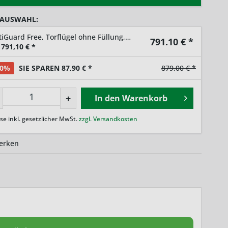
 AUSWAHL:
OptiGuard Free, Torflügel ohne Füllung, Breite 1000mm
791.10
€ *
791,10
€ *
10%
SIE SPAREN 87,90 € *
879,00 € *
+
In den
Warenkorb
ise inkl. gesetzlicher MwSt.
zzgl. Versandkosten
erken