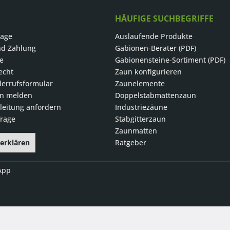
HÄUFIGE SUCHBEGRIFFE
rage
Auslaufende Produkte
nd Zahlung
Gabionen-Berater (PDF)
le
Gabionensteine-Sortiment (PDF)
echt
Zaun konfigurieren
errufsformular
Zaunelemente
on melden
Doppelstabmattenzaun
eitung anfordern
Industriezäune
rage
Stabgitterzaun
Zaunmatten
 erklären
Ratgeber
App
Basis für die Versandkostenberechnung ist der Auftragswert