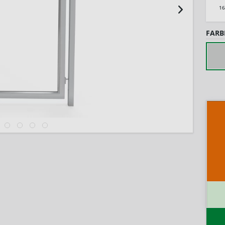
1
FARB