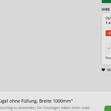
IHRE
1
x
-
-
Pre
M
lügel ohne Füllung, Breite 1000mm"
-Anschlag zu verwenden. Die Toranlagen haben einen stabil