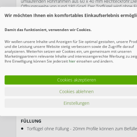
umlaufenden Rohrrahmen aus 60 x 40 mm Rechteckrohr.Die 
Öffnungsweite von rund 180 Grad. Der Torflügel wird ohne Fül
Der Torrahmen kann mit 20mm starken Profilen befüllt werd
Wir möchten Ihnen ein komfortables Einkaufserlebnis ermögli
Damit das funktioniert, verwenden wir Cookies.
Wir wollen unsere Inhalte und Anzeigen für Sie optimal gestalten, unsere Pro
und die Leistung unsere Website stetig verbessern sowie die Zugriffe darauf
analysieren. Weiterhin setzen wir Cookies ein, um gemeinsam mit unseren
Marketingpartnern relevante Inhalte und interessengerechte Werbung zu zei
Ihre Einwilligung können Sie jederzeit
hier
einsehen und ändern.
Cookies akzeptieren
RAHMEN
Umlaufender Rohrrahmen aus 60 x 40 mm Rechteckrohr
Cookies ablehnen
VERZINKUNG
Einstellungen
Feuerverzinkung nach DIN EN ISO 1461
FÜLLUNG
Torflügel ohne Füllung - 20mm Profile können zum Befül