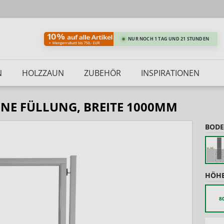
NUR NOCH 1 TAG UND 21 STUNDEN
N
HOLZZAUN
ZUBEHÖR
INSPIRATIONEN
HNE FÜLLUNG, BREITE 1000MM
BODE
HÖHE
8