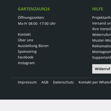
GARTENZAUN24
HILFE
Öffnungszeiten:
Projektanf
Versand u
Mo-Fr 08:00 -17:00 Uhr
Ihre Vortei
Kontakt
Widerrufsr
Über uns
Muster-Wid
Ausstellung Büren
Reklamati
Sponsoring
Montageanl
Facebook
Supportanf
Instagram
Widerruf
Impressum
AGB
Datenschutz
Kontakt per Whats
* Alle Preise inkl. gesetzl. Mehrwertsteuer zzgl.
Versandkosten
, 