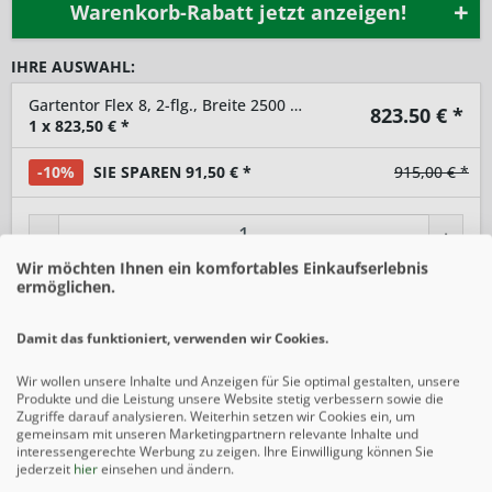
Warenkorb-Rabatt jetzt anzeigen!
IHRE AUSWAHL:
Gartentor Flex 8, 2-flg., Breite 2500 mm
823.50
€ *
1
x
823,50
€ *
-10%
SIE SPAREN 91,50 € *
915,00 € *
-
+
Wir möchten Ihnen ein komfortables Einkaufserlebnis
ermöglichen.
In den
Warenkorb
Damit das funktioniert, verwenden wir Cookies.
Preise inkl. gesetzlicher MwSt.
zzgl. Versandkosten
Wir wollen unsere Inhalte und Anzeigen für Sie optimal gestalten, unsere
Merken
Produkte und die Leistung unsere Website stetig verbessern sowie die
Zugriffe darauf analysieren. Weiterhin setzen wir Cookies ein, um
gemeinsam mit unseren Marketingpartnern relevante Inhalte und
interessengerechte Werbung zu zeigen. Ihre Einwilligung können Sie
Beschreibung
jederzeit
hier
einsehen und ändern.