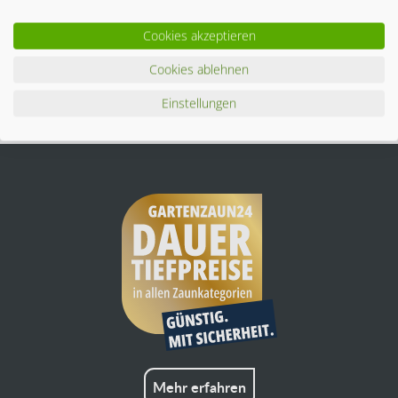
Unsere Flex 8 Stabgitter Tore gehören aufgrund ihrer
Anpassbarkeit zu den beliebtesten Toren in...
mehr
Cookies akzeptieren
Zubehör
3
Cookies ablehnen
Einstellungen
Ähnliche Artikel
Mehr erfahren