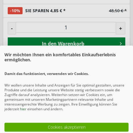
-10%
SIE SPAREN 4,85 € *
48,50 € *
-
+
In den
Warenkorb
Wir möchten Ihnen ein komfortables Einkaufserlebnis
Preise inkl. gesetzlicher MwSt.
zzgl. Versandkosten
ermöglichen.
Merken
Damit das funktioniert, verwenden wir Cookies.
Wir wollen unsere Inhalte und Anzeigen für Sie optimal gestalten, unsere
Beschreibung
Produkte und die Leistung unsere Website stetig verbessern sowie die
Zugriffe darauf analysieren. Weiterhin setzen wir Cookies ein, um
Die Bezeichnung 8/6/8 steht für den Durchmesser eines
gemeinsam mit unseren Marketingpartnern relevante Inhalte und
einzelnen Drahtstabs. Die beiden...
mehr
interessengerechte Werbung zu zeigen. Ihre Einwilligung können Sie
jederzeit
hier
einsehen und ändern.
Zubehör
1
Cookies akzeptieren