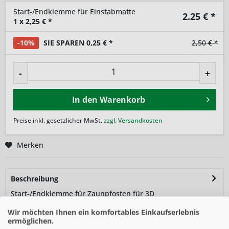
Start-/Endklemme für Einstabmatte
2.25
€ *
1
x
2,25
€ *
-10%
SIE SPAREN 0,25 € *
2,50 € *
-
+
In den
Warenkorb
Preise inkl. gesetzlicher MwSt.
zzgl. Versandkosten
Merken
Beschreibung
Start-/Endklemme für Zaunpfosten für 3D
Einstabmattenzaun. Die empfohlene Anzahl der Klemmen...
Wir möchten Ihnen ein komfortables Einkaufserlebnis
mehr
ermöglichen.