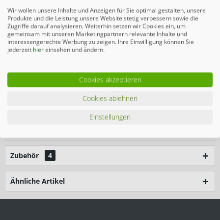
-
+
Wir wollen unsere Inhalte und Anzeigen für Sie optimal gestalten, unsere
Produkte und die Leistung unsere Website stetig verbessern sowie die
Zugriffe darauf analysieren. Weiterhin setzen wir Cookies ein, um
In den
Warenkorb
gemeinsam mit unseren Marketingpartnern relevante Inhalte und
interessengerechte Werbung zu zeigen. Ihre Einwilligung können Sie
jederzeit
hier
einsehen und ändern.
Preise inkl. gesetzlicher MwSt.
zzgl. Versandkosten
Merken
Cookies akzeptieren
Cookies ablehnen
Beschreibung
Einstellungen
Stellen Sie sich mithilfe unserer Komplettsets Ihr
individuelles Zaunpaket zusammen. Das Set...
mehr
Zubehör
4
Ähnliche Artikel