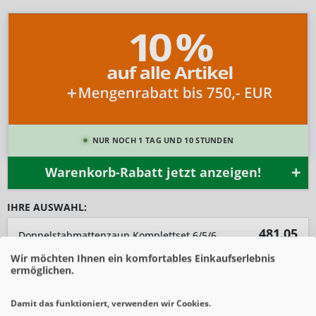
NUR NOCH 1 TAG UND 10 STUNDEN
Warenkorb-Rabatt jetzt anzeigen!
IHRE AUSWAHL:
481.05
Doppelstabmattenzaun Komplettset 6/5/6 in RAL 7016 inkl. Sichtschutzstreifen
1
x
481,05
€ *
€ *
Wir möchten Ihnen ein komfortables Einkaufserlebnis
ermöglichen.
-10%
SIE SPAREN 53,45 € *
534,50 € *
Damit das funktioniert, verwenden wir Cookies.