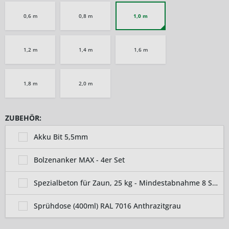
0,6 m
0,8 m
1,0 m
1,2 m
1,4 m
1,6 m
1,8 m
2,0 m
ZUBEHÖR:
Akku Bit 5,5mm
Bolzenanker MAX - 4er Set
Spezialbeton für Zaun, 25 kg - Mindestabnahme 8 Sack
Sprühdose (400ml) RAL 7016 Anthrazitgrau