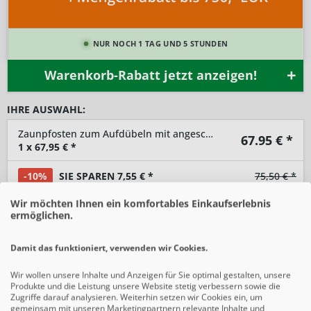
NUR NOCH 1 TAG UND 5 STUNDEN
Warenkorb-Rabatt jetzt anzeigen!
IHRE AUSWAHL:
Zaunpfosten zum Aufdübeln mit angeschweißter Winkelplatte
67.95
€ *
1
x
67,95
€ *
-10%
SIE SPAREN 7,55 € *
75,50 € *
Wir möchten Ihnen ein komfortables Einkaufserlebnis
ermöglichen.
-
+
Damit das funktioniert, verwenden wir Cookies.
In den
Warenkorb
Wir wollen unsere Inhalte und Anzeigen für Sie optimal gestalten, unsere
Preise inkl. gesetzlicher MwSt.
zzgl. Versandkosten
Produkte und die Leistung unsere Website stetig verbessern sowie die
Zugriffe darauf analysieren. Weiterhin setzen wir Cookies ein, um
gemeinsam mit unseren Marketingpartnern relevante Inhalte und