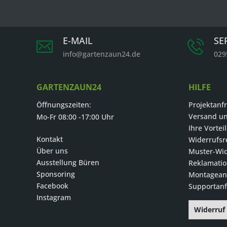
E-MAIL
SE
info@gartenzaun24.de
029
GARTENZAUN24
HILFE
Öffnungszeiten:
Projektanf
Versand u
Mo-Fr 08:00 -17:00 Uhr
Ihre Vortei
Kontakt
Widerrufsr
Über uns
Muster-Wid
Ausstellung Büren
Reklamati
Sponsoring
Montageanl
Facebook
Supportanf
Instagram
Widerruf