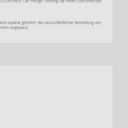
2,6 cm hoch. Die mittige Öffnung hat einen Durchmesser
nd separat geliefert. Bei ausschließlicher Bestellung von
osten angepasst.