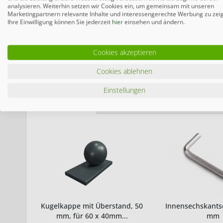
Der Klemmhalter besteht aus verzinktem Stahl. Die Pulverb
analysieren. Weiterhin setzen wir Cookies ein, um gemeinsam mit unseren
6005) und Anthrazit (RAL 7016) können passend zu Ihrem Z
Marketingpartnern relevante Inhalte und interessengerechte Werbung zu zei
den Zaunanschluss unauffällig erscheinen.
Ihre Einwilligung können Sie jederzeit
hier
einsehen und ändern.
INFO
Zubehörartikel zur Befestigung von Zaunmatte an Pfosten. 
Cookies akzeptieren
dabei.
Cookies ablehnen
Einstellungen
Ähnliche Artikel
Kugelkappe mit Überstand, 50
Innensechskantsc
mm, für 60 x 40mm...
mm