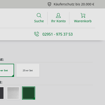
Käuferschutz bis 20.000 €
Suche
Ihr Konto
Warenkorb
02951 - 975 37 53
E:
-er Set
25-er Set
E: