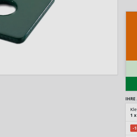
IHRE
1
x
-