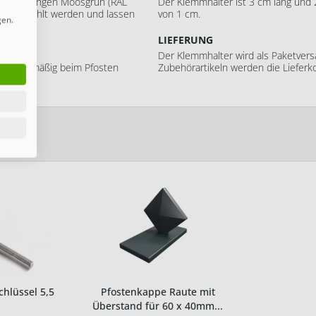
eschichtungen Moosgrün (RAL
Der Klemmhalter ist 3 cm lang und 
aun gewählt werden und lassen
von 1 cm.
gen.
LIEFERUNG
Der Klemmhalter wird als Paketversa
Standardmäßig beim Pfosten
Zubehörartikeln werden die Lieferk
hlüssel 5,5
Pfostenkappe Raute mit
Überstand für 60 x 40mm...