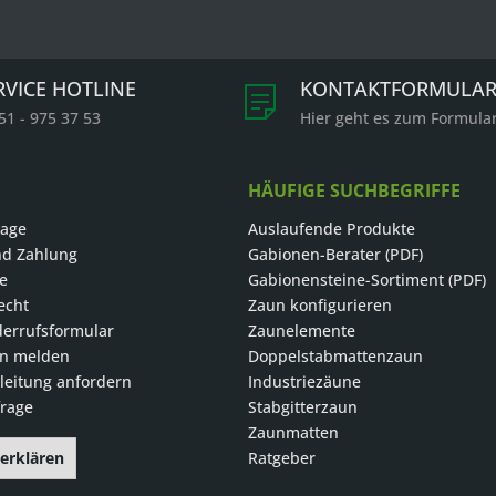
RVICE HOTLINE
KONTAKTFORMULA
51 - 975 37 53
Hier geht es zum Formula
HÄUFIGE SUCHBEGRIFFE
rage
Auslaufende Produkte
nd Zahlung
Gabionen-Berater (PDF)
le
Gabionensteine-Sortiment (PDF)
echt
Zaun konfigurieren
errufsformular
Zaunelemente
on melden
Doppelstabmattenzaun
eitung anfordern
Industriezäune
rage
Stabgitterzaun
Zaunmatten
 erklären
Ratgeber