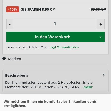
-10%
SIE SPAREN 8,90 € *
89,00 € *
-
+
In den
Warenkorb
Preise inkl. gesetzlicher MwSt.
zzgl. Versandkosten
Merken
Beschreibung
Der Klemmpfosten besteht aus 2 Halbpfosten, in die
Elemente der SYSTEM Serien - BOARD, GLAS,...
mehr
Zubehör
1
Wir möchten Ihnen ein komfortables Einkaufserlebnis
ermöglichen.