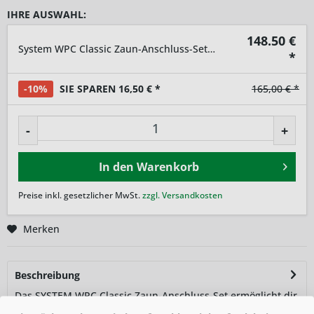
IHRE AUSWAHL:
148.50
€
System WPC Classic Zaun-Anschluss-Set, 89x183x93cm Sand
*
-10%
SIE SPAREN 16,50 € *
165,00 € *
-
+
In den
Warenkorb
Preise inkl. gesetzlicher MwSt.
zzgl. Versandkosten
Merken
Beschreibung
Das SYSTEM WPC Classic Zaun-Anschluss-Set ermöglicht dir
maximale Flexibilität bei...
mehr