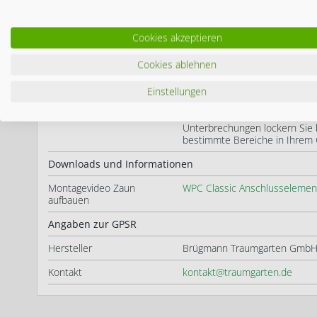
individuelle Beratung!
Variationsmöglichkeiten
Die
System Zäune
sind sehr be
Cookies akzeptieren
Witterungsbeständigkeit, Langl
individuell an jedes Grundstüc
Cookies ablehnen
Kombination der unterschiedl
Sichtschutz finden Sie bei u
Einstellungen
Individuelle Gestaltung
Durch moderne
Zwischenele
Handschrift verleihen und ein
Unterbrechungen lockern Sie 
bestimmte Bereiche in Ihrem 
Downloads und Informationen
Montagevideo Zaun
WPC Classic Anschlusselemen
aufbauen
Angaben zur GPSR
Hersteller
Brügmann Traumgarten GmbH,
Kontakt
kontakt@traumgarten.de