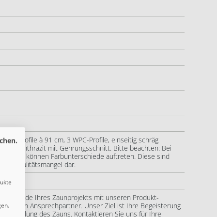
WPC-Profile à 91 cm, 3 WPC-Profile, einseitig schräg
chen.
ten in Anthrazit mit Gehrungsschnitt. Bitte beachten: Bei
ststoff) können Farbunterschiede auftreten. Diese sind
inen Qualitätsmangel dar.
dukte
ng bis Ende Ihres Zaunprojekts mit unseren Produkt-
önlichen Ansprechpartner. Unser Ziel ist Ihre Begeisterung
gen.
ertigstellung des Zauns. Kontaktieren Sie uns für Ihre