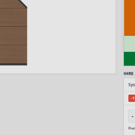
IHRE
-
-
Pre