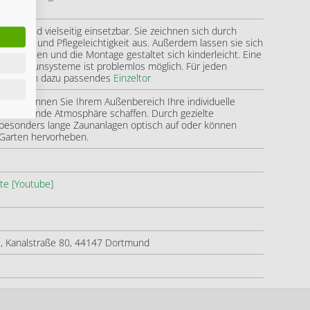
liebt und vielseitig einsetzbar. Sie zeichnen sich durch
ebigkeit und Pflegeleichtigkeit aus. Außerdem lassen sie sich
k anpassen und die Montage gestaltet sich kinderleicht. Eine
ichen Zaunsysteme ist problemlos möglich. Für jeden
ns auch ein dazu passendes
Einzeltor
mente
können Sie Ihrem Außenbereich Ihre individuelle
e einladende Atmosphäre schaffen. Durch gezielte
besonders lange Zaunanlagen optisch auf oder können
Garten hervorheben.
te [Youtube]
 Kanalstraße 80, 44147 Dortmund