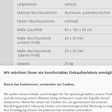
Längskanten
Gefasst
Material Abschlussleisten
Aluminium, pulverbeschichtet
Farben Abschlussleisten
Anthrazit
Maße (Zaunfeld)
89 x 183 x 93 cm
Maße Abschlussleiste
20 x 30 mm
(unteres Profil)
Maße Abschlussleiste
25 x 30 mm
(oberes Profil)
Gewicht
25 kg
Produkthinweis
Das Anschluss-Set umfasst : 3 
Wir möchten Ihnen ein komfortables Einkaufserlebnis ermögli
geschnitten und Abschlussleis
WPC (holzfaserverstärktem Kun
Damit das funktioniert, verwenden wir Cookies.
materialtypisch und stellen ke
Deine Vorteile bei Gartenzaun24.de
Wir wollen unsere Inhalte und Anzeigen für Sie optimal gestalten, unsere Pro
und die Leistung unsere Website stetig verbessern sowie die Zugriffe darauf
Individuelle Beratung
Wir unterstützen Sie von Anfa
analysieren. Weiterhin setzen wir Cookies ein, um gemeinsam mit unseren
Konfiguratoren und einem pers
Marketingpartnern relevante Inhalte und interessengerechte Werbung zu zei
Ihre Einwilligung können Sie jederzeit
hier
einsehen und ändern.
über unseren Service bis zur F