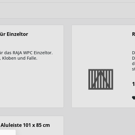
ür Einzeltor
R
ür das RAJA WPC Einzeltor.
D
 Kloben und Falle.
D
d
s
l
1
Aluleiste 101 x 85 cm