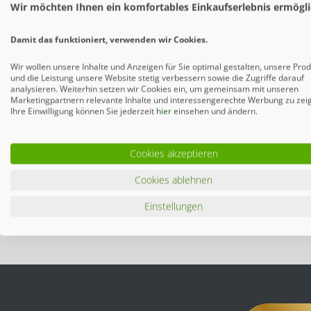
Wir möchten Ihnen ein komfortables Einkaufserlebnis ermögli
Das RAJA WPC Tor aus 9 senkr
Diagonalstreben zusätzlich sta
Damit das funktioniert, verwenden wir Cookies.
den Querleisten jeweils dopp
stabil konstruierte RAJA Tor
Wir wollen unsere Inhalte und Anzeigen für Sie optimal gestalten, unsere Pro
links...
und die Leistung unsere Website stetig verbessern sowie die Zugriffe darauf
analysieren. Weiterhin setzen wir Cookies ein, um gemeinsam mit unseren
161,10 € *
Marketingpartnern relevante Inhalte und interessengerechte Werbung zu zei
Ihre Einwilligung können Sie jederzeit
hier
einsehen und ändern.
Merken
Cookies akzeptieren
Cookies ablehnen
Einstellungen